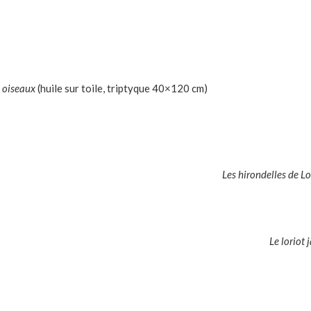
 oiseaux
(huile sur toile, triptyque 40×120 cm)
Les hirondelles de Lo
Le loriot
Droits réservés 2018 - 2026 -
Mentions légales