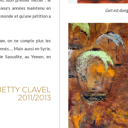
avec mon premier métier : le
usieurs années maintenu en
L’art est da
u monde et qu’une pétition a
am, on ne compte plus les
onnés…. Mais aussi en Syrie,
ie Saoudite, au Yemen, en
BETTY CLAVEL
2011/2013