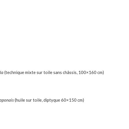
la
(technique mixte sur toile sans châssis, 100×160 cm)
 japonais
(huile sur toile, diptyque 60×150 cm)