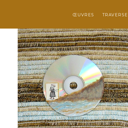
ŒUVRES
TRAVERSE