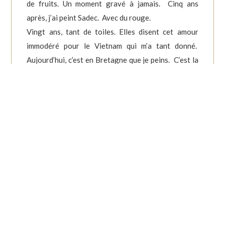
de fruits. Un moment gravé à jamais. Cinq ans
après, j’ai peint Sadec. Avec du rouge.
Vingt ans, tant de toiles. Elles disent cet amour
immodéré pour le Vietnam qui m’a tant donné.
Aujourd’hui, c’est en Bretagne que je peins. C’est la
Bretagne que je peins. Avec du rouge, couleur de
vie , de beauté et d’amour. »
BETTY CLAVEL
2013
Droits réservés 2018 - 2026 -
Mentions légales